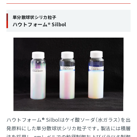
カーボンナノチューブ
分散液
単分散球状シリカ粒子
血液型判定剤
ハウトフォーム® Silbol
グリーンインフラ
受託材料開発
（ハウトフォーム®）
分析サービス
Close
ハウトフォーム® Silbolはケイ酸ソーダ（水ガラス）を出
発原料にした単分散球状シリカ粒子です。製法には積層
法を採用し、nmレベルでの粒径制御およびバラツキ制御