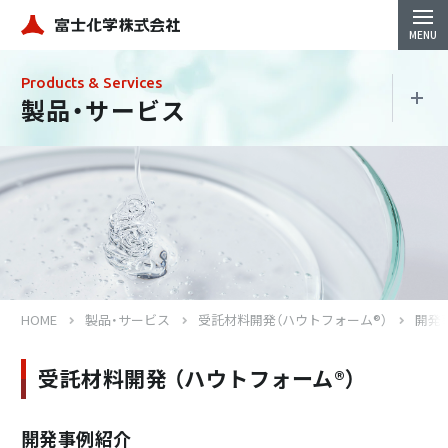
Products & Services
製品・サービス
製品・サービス
珪酸製品
地盤改良材
HOME
製品・サービス
受託材料開発（ハウトフォーム®）
開発
コンクリート強化防水材
受託材料開発
（ハウトフォーム®）
シリカ水（Si-Groots）
開発事例紹介