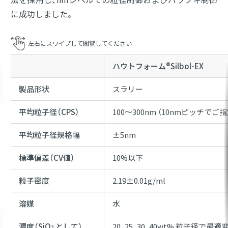
に成功しました。
ハウトフォーム®Silbol-EX
製品形状
スラリー
平均粒子径（CPS）
100～300nm （10nmピッチで
平均粒子径規格幅
±5nm
標準偏差（CV値）
10%以下
粒子密度
2.19±0.01g/ml
溶媒
水
濃度（SiO
として）
20, 25, 30, 40wt% 粒子径で最適
2