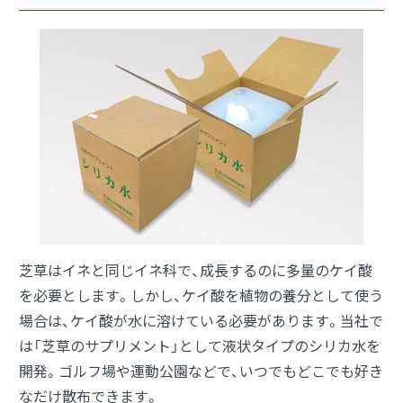
カーボンナノチューブ
分散液
血液型判定剤
グリーンインフラ
受託材料開発
（ハウトフォーム®）
分析サービス
芝草はイネと同じイネ科で、成長するのに多量のケイ酸
Close
を必要とします。しかし、ケイ酸を植物の養分として使う
場合は、ケイ酸が水に溶けている必要があります。当社で
は「芝草のサプリメント」として液状タイプのシリカ水を
開発。ゴルフ場や運動公園などで、いつでもどこでも好き
なだけ散布できます。