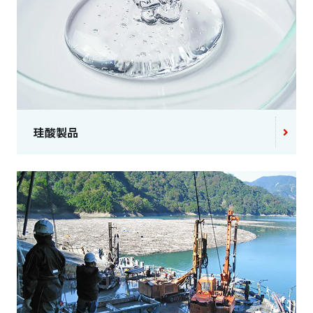
カーボンナノチューブ
分散液
血液型判定剤
グリーンインフラ
受託材料開発
（ハウトフォーム®）
珪酸製品
分析サービス
Close