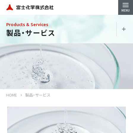
Products & Services
製品・サービス
製品・サービス
珪酸製品
地盤改良材
HOME
製品・サービス
コンクリート強化防水材
シリカ水（Si-Groots）