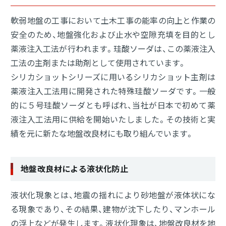
軟弱地盤の工事において土木工事の能率の向上と作業の
安全のため、地盤強化および止水や空隙充填を目的とし
薬液注入工法が行われます。珪酸ソーダは、この薬液注入
工法の主剤または助剤として使用されています。
シリカショットシリーズに用いるシリカショット主剤は
薬液注入工法用に開発された特殊珪酸ソーダです。一般
的に５号珪酸ソーダとも呼ばれ、当社が日本で初めて薬
液注入工法用に供給を開始いたしました。その技術と実
績を元に新たな地盤改良材にも取り組んでいます。
地盤改良材による液状化防止
液状化現象とは、地震の揺れにより砂地盤が液体状にな
る現象であり、その結果、建物が沈下したり、マンホール
の浮上などが発生します。液状化現象は、地盤改良材を地