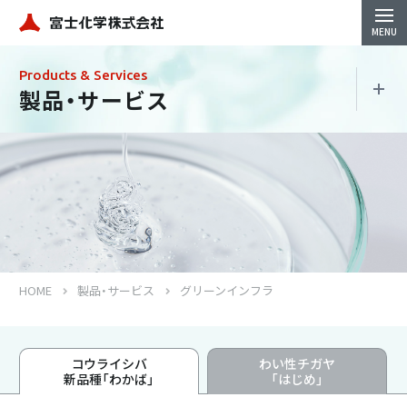
Products & Services
製品・サービス
製品・サービス
珪酸製品
地盤改良材
HOME
製品・サービス
グリーンインフラ
コンクリート強化防水材
コウライシバ
わい性チガヤ
シリカ水（Si-Groots）
新品種「わかば」
「はじめ」