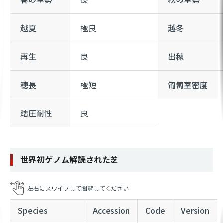
越夏
極良
越冬
再生
良
出穂
穂長
極短
匍匐茎密度
踏圧耐性
良
世界初ゲノム解読された芝
Species
Accession
Code
Version