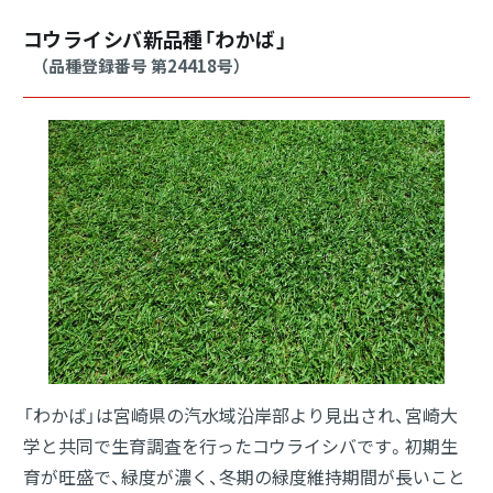
カーボンナノチューブ
分散液
コウライシバ新品種「わかば」
（品種登録番号 第24418号）
血液型判定剤
グリーンインフラ
受託材料開発
（ハウトフォーム®）
分析サービス
Close
「わかば」は宮崎県の汽水域沿岸部より見出され、宮崎大
学と共同で生育調査を行ったコウライシバです。初期生
育が旺盛で、緑度が濃く、冬期の緑度維持期間が長いこと