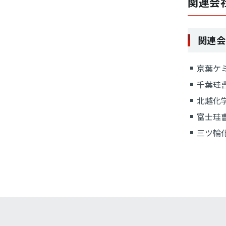
関連会
関連会
京葉ケ
千葉珪
北越化
富士珪
三ツ輪